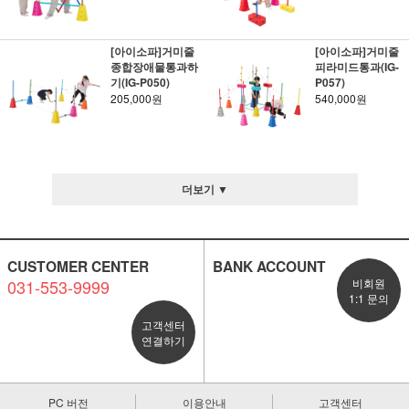
[아이소파]거미줄
[아이소파]거미줄
종합장애물통과하
피라미드통과(IG-
기(IG-P050)
P057)
205,000원
540,000원
더보기 ▼
CUSTOMER CENTER
BANK ACCOUNT
031-553-9999
비회원
1:1 문의
고객센터
연결하기
PC 버전
이용안내
고객센터