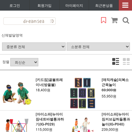
로그인
회원가입
마이페이지
최근본상품
신체발달영역
정렬
[키드짐]골볼트레
[매직캐슬]의복소
이너(방울볼)
근육놀이
18,400원
69,900원
55,950원
[아이소파]뉴아이
[아이소파]뉴아이
짐네트바별통과하
짐커브길허들통과
기(IG-P029)
놀이(IG-P040)
115,000원
239,000원