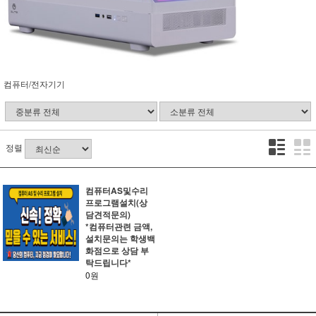
컴퓨터/전자기기
정렬
컴퓨터AS및수리
프로그램설치(상
담견적문의)
*컴퓨터관련 금액,
설치문의는 학생백
화점으로 상담 부
탁드립니다*
0원