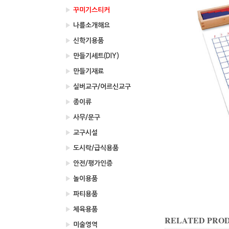
▶
꾸미기스티커
▶
나를소개해요
▶
신학기용품
▶
만들기세트(DIY)
▶
만들기재료
▶
실버교구/어르신교구
▶
종이류
▶
사무/문구
▶
교구시설
▶
도시락/급식용품
▶
안전/평가인증
▶
놀이용품
▶
파티용품
▶
체육용품
RELATED PRO
▶
미술영역