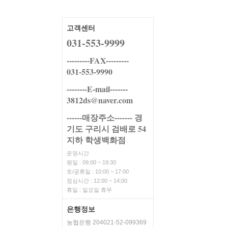
고객센터
031-553-9999
---------FAX---------
031-553-9990
--------E-mail-------
3812ds@naver.com
------매장주소------- 경
기도 구리시 검배로 54
지하 학생백화점
운영시간
평일 : 09:00 ~ 19:30
토/공휴일 : 10:00 ~ 17:00
점심시간 : 12:00 ~ 14:00
휴일 : 일요일 휴무
은행정보
농협은행 204021-52-099369