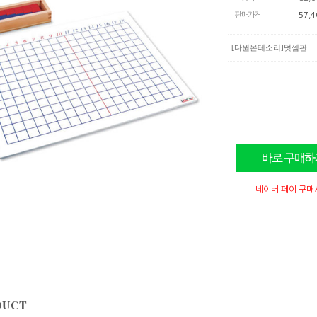
판매가격
57,4
[다원몬테소리]덧셈판
네이버 페이 구매
DUCT