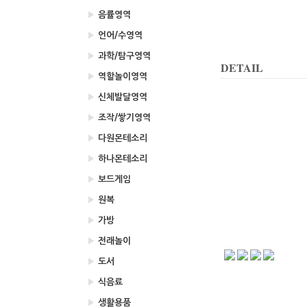
▶
음률영역
▶
언어/수영역
▶
과학/탐구영역
DETAIL
▶
역할놀이영역
▶
신체발달영역
▶
조작/쌓기영역
▶
다원몬테소리
▶
하나몬테소리
▶
보드게임
▶
원복
▶
가방
▶
전래놀이
▶
도서
▶
식음료
▶
생활용품