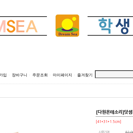
가입
장바구니
주문조회
마이페이지
즐겨찾기
[다원몬테소리]덧셈
[41*31*1.5cm]
시중가격
82,