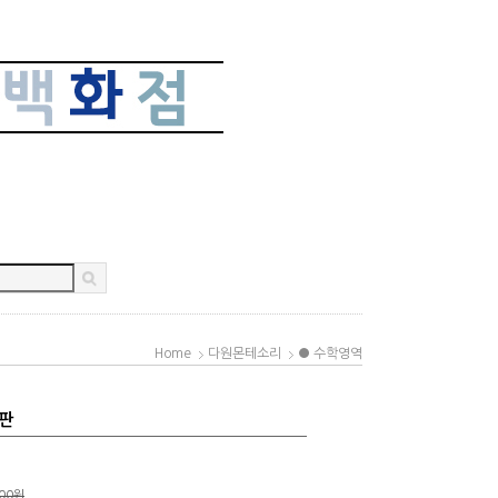
Home
다원몬테소리
● 수학영역
판
000원