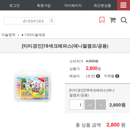
로그인
회원가입
마이페이지
최근본상품
미술영역
● 기타미술재료
[티티경인]18색크레파스(애니멀캠프/공용)
소비자가
4,000원
2,800
상품가
원
배송비
(조건)
지역별
[티티경인]18색크레파스(애니
멀캠프/공용)
2,800
원
+1
-1
2,800
원
총 상품 금액