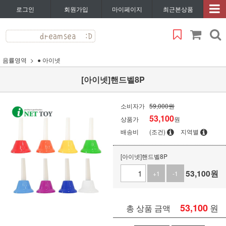
로그인
회원가입
마이페이지
최근본상품
음률영역
● 아이넷
[아이넷]핸드벨8P
소비자가
59,000원
53,100
상품가
원
배송비
(조건)
지역별
[아이넷]핸드벨8P
53,100
원
+1
-1
53,100
원
총 상품 금액