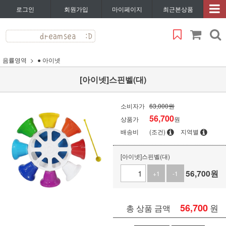
로그인
회원가입
마이페이지
최근본상품
음률영역
● 아이넷
[아이넷]스핀벨(대)
소비자가
63,000원
56,700
상품가
원
배송비
(조건)
지역별
[아이넷]스핀벨(대)
56,700
원
+1
-1
56,700
원
총 상품 금액