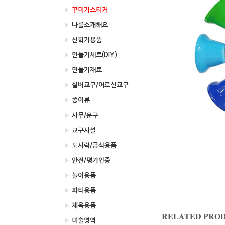
▶
꾸미기스티커
▶
나를소개해요
▶
신학기용품
▶
만들기세트(DIY)
▶
만들기재료
▶
실버교구/어르신교구
▶
종이류
▶
사무/문구
▶
교구시설
▶
도시락/급식용품
▶
안전/평가인증
▶
놀이용품
▶
파티용품
▶
체육용품
RELATED PRO
▶
미술영역