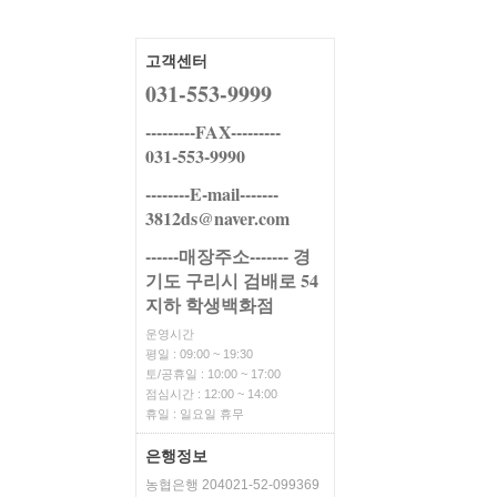
고객센터
031-553-9999
---------FAX---------
031-553-9990
--------E-mail-------
3812ds@naver.com
------매장주소------- 경
기도 구리시 검배로 54
지하 학생백화점
운영시간
평일 : 09:00 ~ 19:30
토/공휴일 : 10:00 ~ 17:00
점심시간 : 12:00 ~ 14:00
휴일 : 일요일 휴무
은행정보
농협은행 204021-52-099369