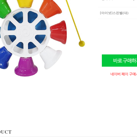
[아이넷]스핀벨(대)
네이버 페이 구매
DUCT