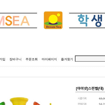
가입
장바구니
주문조회
마이페이지
즐겨찾기
[아이넷]스핀벨(대)
시중가격
63,
판매가격
56,7