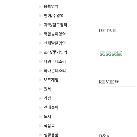
▶
음률영역
▶
언어/수영역
▶
과학/탐구영역
DETAIL
▶
역할놀이영역
▶
신체발달영역
▶
조작/쌓기영역
▶
다원몬테소리
▶
하나몬테소리
▶
보드게임
REVIEW
▶
원복
▶
가방
▶
전래놀이
▶
도서
▶
식음료
Q&A
▶
생활용품