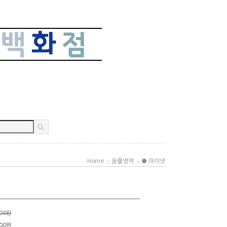
Home
음률영역
● 아이넷
000원
00
원