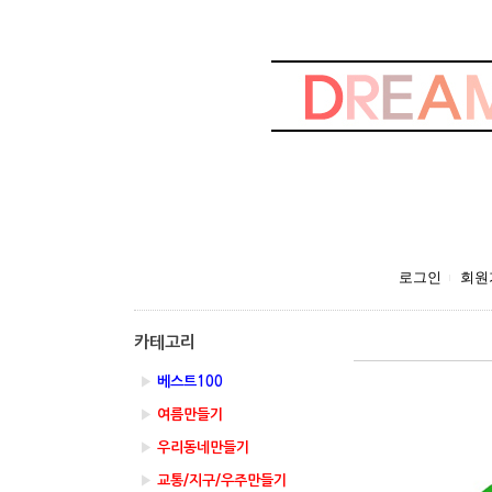
로그인
회원
카테고리
▶
베스트100
▶
여름만들기
▶
우리동네만들기
▶
교통/지구/우주만들기