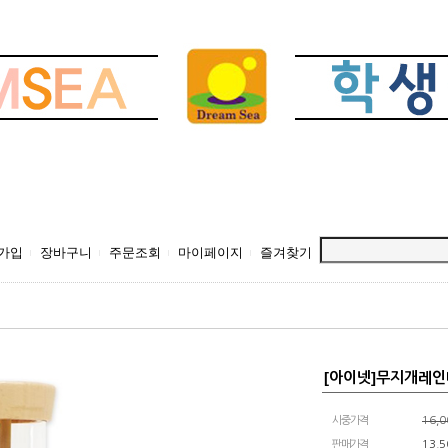
가입
장바구니
주문조회
마이페이지
즐겨찾기
[아이넷]무지개레
시중가격
16,
판매가격
13,5