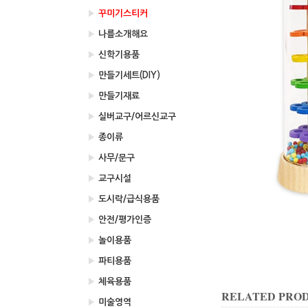
▶
꾸미기스티커
▶
나를소개해요
▶
신학기용품
▶
만들기세트(DIY)
▶
만들기재료
▶
실버교구/어르신교구
▶
종이류
▶
사무/문구
▶
교구시설
▶
도시락/급식용품
▶
안전/평가인증
▶
놀이용품
▶
파티용품
▶
체육용품
RELATED PRO
▶
미술영역