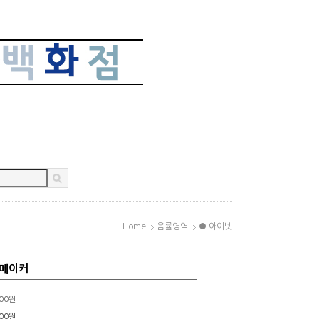
Home
음률영역
● 아이넷
인메이커
000원
00
원