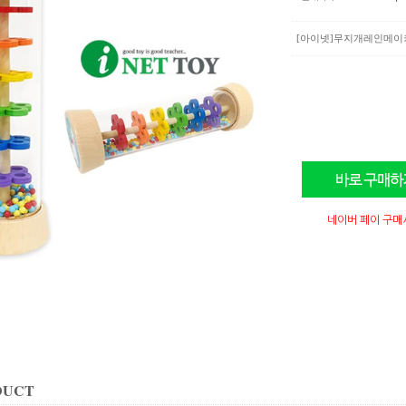
[아이넷]무지개레인메이
네이버 페이 구매
DUCT