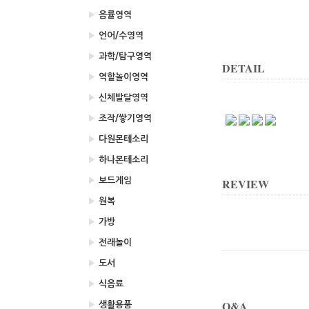
▶
음률영역
▶
언어/수영역
▶
과학/탐구영역
DETAIL
▶
역할놀이영역
▶
신체발달영역
▶
조작/쌓기영역
▶
다원몬테소리
▶
하나몬테소리
▶
보드게임
REVIEW
▶
원복
▶
가방
▶
전래놀이
▶
도서
▶
식음료
Q&A
▶
생활용품