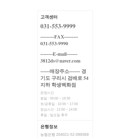
고객센터
031-553-9999
---------FAX---------
031-553-9990
--------E-mail-------
3812ds@naver.com
------매장주소------- 경
기도 구리시 검배로 54
지하 학생백화점
운영시간
평일 : 09:00 ~ 19:30
토/공휴일 : 10:00 ~ 17:00
점심시간 : 12:00 ~ 14:00
휴일 : 일요일 휴무
은행정보
농협은행 204021-52-099369