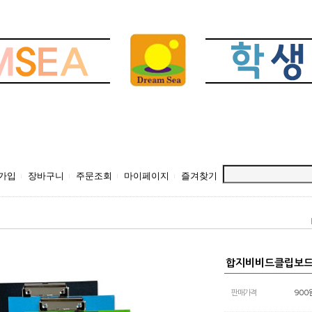
가입
장바구니
주문조회
마이페이지
즐겨찾기
합지비비드클립보드(
판매가격
900