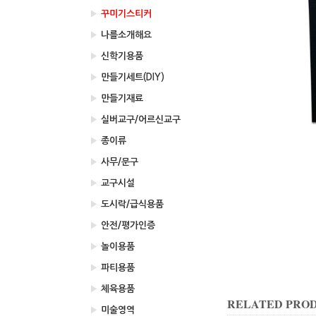
▶
꾸미기스티커
▶
나를소개해요
▶
신학기용품
▶
만들기세트(DIY)
▶
만들기재료
▶
실버교구/어르신교구
▶
종이류
▶
사무/문구
▶
교구시설
▶
도시락/급식용품
▶
안전/평가인증
▶
놀이용품
▶
파티용품
▶
체육용품
RELATED PRO
▶
미술영역