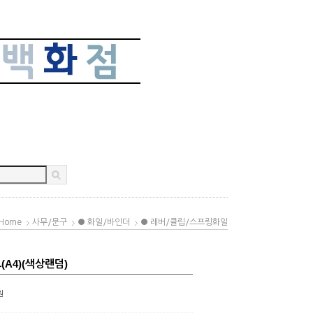
Home
사무/문구
● 화일/바인더
● 레버/클립/스프링화일
A4)(색상랜덤)
원