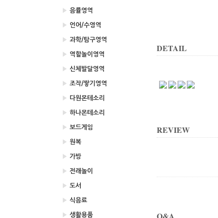
▶
음률영역
▶
언어/수영역
▶
과학/탐구영역
DETAIL
▶
역할놀이영역
▶
신체발달영역
▶
조작/쌓기영역
▶
다원몬테소리
▶
하나몬테소리
▶
보드게임
REVIEW
▶
원복
▶
가방
▶
전래놀이
▶
도서
▶
식음료
Q&A
▶
생활용품