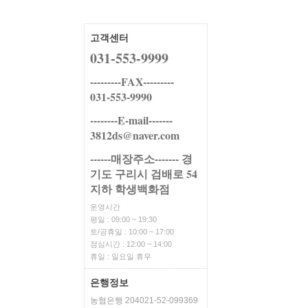
고객센터
031-553-9999
---------FAX---------
031-553-9990
--------E-mail-------
3812ds@naver.com
------매장주소------- 경
기도 구리시 검배로 54
지하 학생백화점
운영시간
평일 : 09:00 ~ 19:30
토/공휴일 : 10:00 ~ 17:00
점심시간 : 12:00 ~ 14:00
휴일 : 일요일 휴무
은행정보
농협은행 204021-52-099369