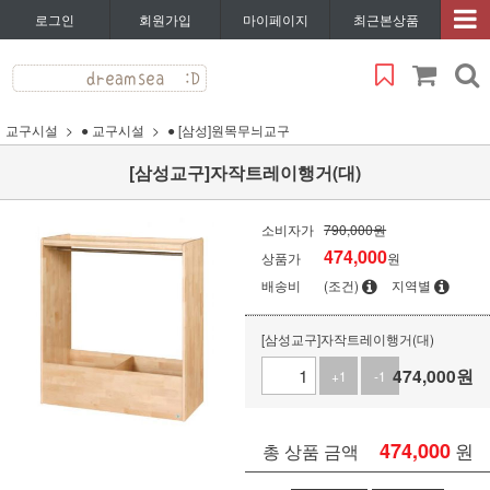
로그인
회원가입
마이페이지
최근본상품
교구시설
● 교구시설
● [삼성]원목무늬교구
[삼성교구]자작트레이행거(대)
소비자가
790,000원
474,000
상품가
원
배송비
(조건)
지역별
[삼성교구]자작트레이행거(대)
474,000
원
+1
-1
474,000
원
총 상품 금액