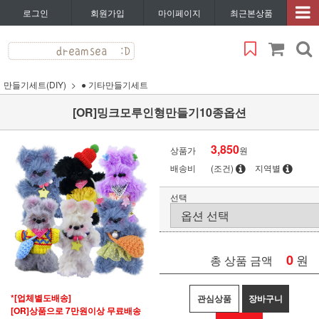
로그인
회원가입
마이페이지
최근본상품
만들기세트(DIY)
● 기타만들기세트
[OR]밍크모루인형만들기10종옵션
3,850
상품가
원
배송비
(조건)
지역별
선택
0
원
총 상품 금액
*[업체별도배송]
관심상품
장바구니
[OR]상품으로 7만원이상 무료배송