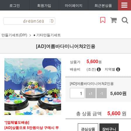
로그인
회원가입
마이페이지
최근본상품
만들기세트(DIY)
● 기타만들기세트
[AD]여름바다미니어쳐2인용
5,600
상품가
원
배송비
(조건)
지역별
[AD]여름바다미니어쳐2인용
5,600
원
+1
-1
5,600
원
총 상품 금액
*[업체별도배송]
[AD]상품으로 5만원이상 구매시 무
관심상품
장바구니