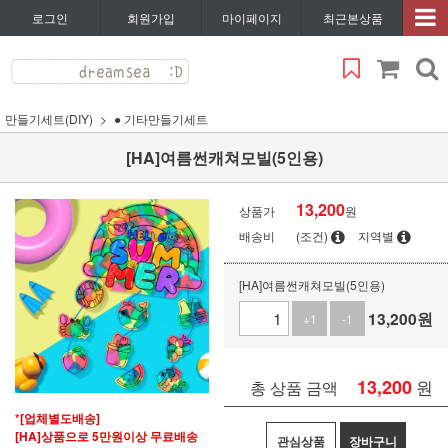
로그인
회원가입
마이페이지
최근본상품
만들기세트(DIY)
● 기타만들기세트
[HA]여름썬캐쳐모빌(5인용)
13,200
상품가
원
배송비
(조건)
지역별
[HA]여름썬캐쳐모빌(5인용)
13,200
원
+1
-1
13,200
원
총 상품 금액
*[업체별도배송]
[HA]상품으로 5만원이상 무료배송
관심상품
장바구니