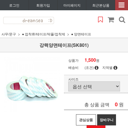
로그인
회원가입
마이페이지
최근본상품
사무/문구
● 접착류/테이프/딱풀/접착제
● 양면테이프
강력양면테이프(SK801)
1,500
상품가
원
배송비
(조건)
지역별
사이즈
0
원
총 상품 금액
관심상품
장바구니