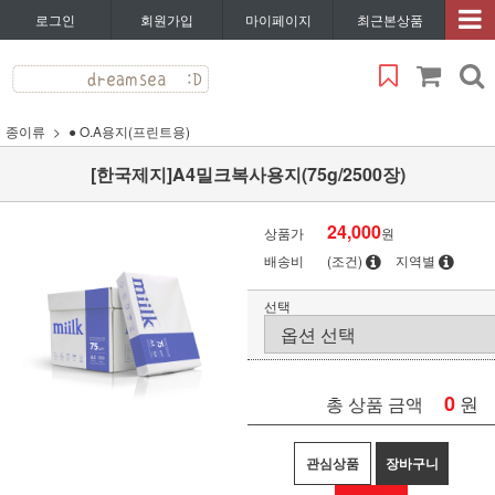
로그인
회원가입
마이페이지
최근본상품
종이류
● O.A용지(프린트용)
[한국제지]A4밀크복사용지(75g/2500장)
24,000
상품가
원
배송비
(조건)
지역별
선택
0
원
총 상품 금액
관심상품
장바구니