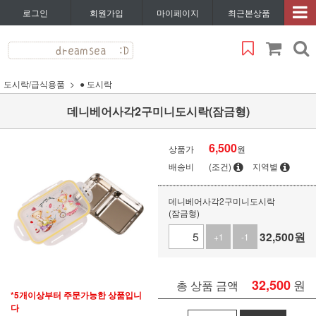
로그인
회원가입
마이페이지
최근본상품
도시락/급식용품
● 도시락
데니베어사각2구미니도시락(잠금형)
6,500
상품가
원
배송비
(조건)
지역별
데니베어사각2구미니도시락
(잠금형)
32,500
원
+1
-1
32,500
원
총 상품 금액
*5개이상부터 주문가능한 상품입니
다