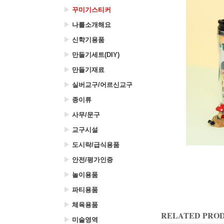
▶
꾸미기스티커
▶
나를소개해요
▶
신학기용품
▶
만들기세트(DIY)
▶
만들기재료
▶
실버교구/어르신교구
▶
종이류
▶
사무/문구
▶
교구시설
▶
도시락/급식용품
▶
안전/평가인증
▶
놀이용품
▶
파티용품
▶
체육용품
RELATED PRO
▶
미술영역