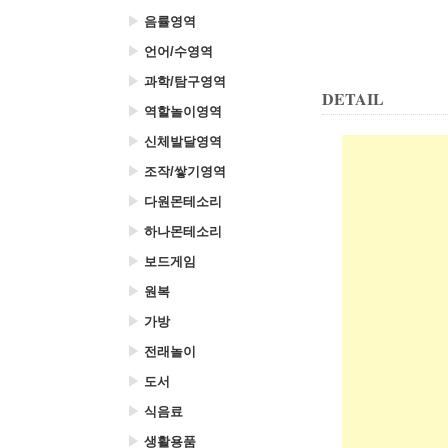
▶
음률영역
▶
언어/수영역
▶
과학/탐구영역
DETAIL
▶
역할놀이영역
▶
신체발달영역
▶
조작/쌓기영역
▶
다원몬테소리
▶
하나몬테소리
▶
보드게임
▶
원복
▶
가방
▶
전래놀이
▶
도서
▶
식음료
▶
생활용품