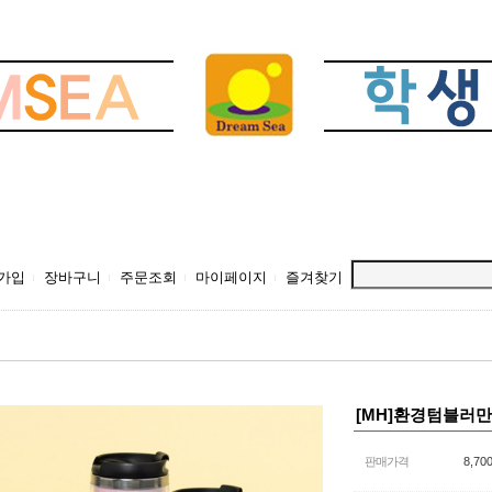
가입
장바구니
주문조회
마이페이지
즐겨찾기
[MH]환경텀블러
판매가격
8,70