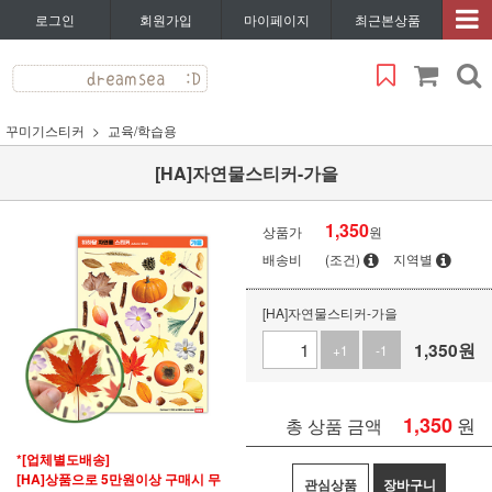
로그인
회원가입
마이페이지
최근본상품
꾸미기스티커
교육/학습용
[HA]자연물스티커-가을
1,350
상품가
원
배송비
(조건)
지역별
[HA]자연물스티커-가을
1,350
원
+1
-1
1,350
원
총 상품 금액
*[업체별도배송]
[HA]상품으로 5만원이상 구매시 무
관심상품
장바구니