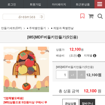
로그인
회원가입
마이페이지
최근본상품
만들기세트(DIY)
● 주제별만들기
● 계절과 특별한날
[MS]MDF버들키만들기(5인용)
12,100
상품가
원
배송비
(조건)
지역별
[MS]MDF버들키만들기(5인용)
12,100
원
+1
-1
12,100
원
총 상품 금액
*[업체별도배송]
[MS]상품으로 5만원이상 구매시 무
관심상품
장바구니