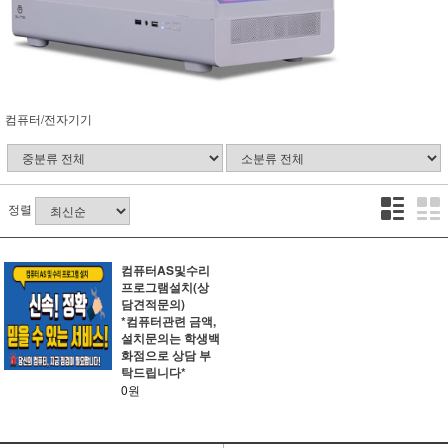
컴퓨터/전자기기
정렬
컴퓨터AS및수리
프로그램설치(상
담견적문의)
*컴퓨터관련 금액,
설치문의는 학생백
화점으로 상담 부
탁드립니다*
0원