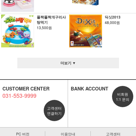
폴짝폴짝개구리사
딕싯2013
탕먹기
48,000원
13,500원
더보기 ▼
CUSTOMER CENTER
BANK ACCOUNT
031-553-9999
비회원
1:1 문의
고객센터
연결하기
PC 버전
이용안내
고객센터