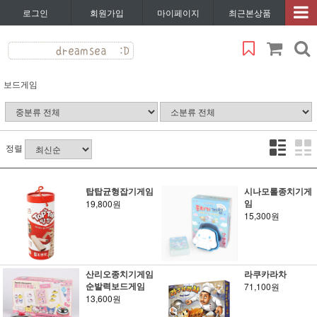
로그인
회원가입
마이페이지
최근본상품
보드게임
정렬
탑탑균형잡기게임
시나모롤종치기게
임
19,800원
15,300원
산리오종치기게임
라쿠카라차
순발력보드게임
71,100원
13,600원