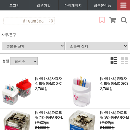
로그인
회원가입
마이페이지
최근본상품
사무/문구
정렬
[바이하츠]사각자
[바이하츠]원형자
석크립통/MCD-C
석크립통/MCD(C)
2,700원
2,700원
[바이하츠]파로크
[바이하츠]파로크
립(대)-통/PARO-L
립(중)-통/PARO-M
(통)25ps
(통)50ps
24,000원
24,000원