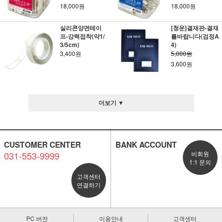
18,000원
18,000원
실리콘양면테이
[청운]결재판-결재
프-강력접착(약1/
를바랍니다(검정A
3/5cm)
4)
3,400원
5,000원
3,600원
더보기 ▼
CUSTOMER CENTER
BANK ACCOUNT
031-553-9999
비회원
1:1 문의
고객센터
연결하기
PC 버전
이용안내
고객센터